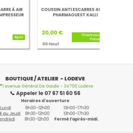
AIR
COUSSIN ANTI ESCARRES 40 X41
COUSSI
EUR
PHARMAOUEST KALLI
PROFI
20,00 €
70,00 €
Pharmaouest
pex
Preventix
60 Neuf
185€ Neuf
BOUTIQUE / ATELIER - LODEVE

1 avenue Général De Gaulle - 34700 Lodève
📞 Appeler le 07 67 51 60 56
Horaires d'ouverture
Lundi
9h00-12h00
13h00-17h30
i au Jeudi
8h30-12h00
13h00-17h30
endredi
8h30-12h00
Fermé l’après-midi.