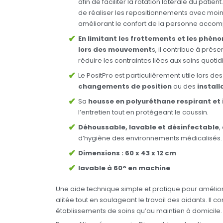
afin de faciliter la rotation latérale du patie
de réaliser les repositionnements avec moins
améliorant le confort de la personne acco
En limitant les frottements et les phén
lors des mouvement
s, il contribue à prése
réduire les contraintes liées aux soins quotid
Le PositPro est particulièrement utile lors de
changements de position
ou des
install
Sa
housse en polyuréthane respirant e
l’entretien tout en protégeant le coussin.
Déhoussable, lavable et désinfectable
,
d’hygiène des environnements médicalisés.
Dimensions : 60 x 43 x 12 cm
lavable à 60° en machine
Une aide technique simple et pratique pour amélior
alitée tout en soulageant le travail des aidants. Il c
établissements de soins qu’au maintien à domicile.