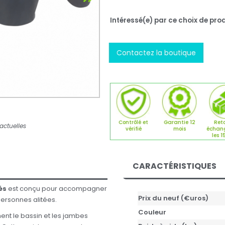
Intéressé(e) par ce choix de prod
Contactez la boutique
Contrôlé et
Garantie 12
Reto
actuelles
vérifié
mois
échan
les 1
CARACTÉRISTIQUES
és
est conçu pour accompagner
Prix du neuf (€uros)
ersonnes alitées.
Couleur
nt le bassin et les jambes