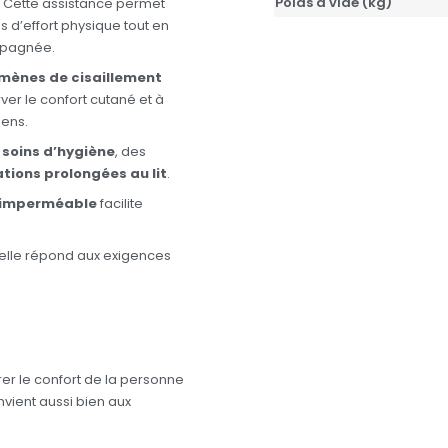
Poids à vide (kg)
nt. Cette assistance permet
 d’effort physique tout en
mpagnée.
omènes de cisaillement
rver le confort cutané et à
iens.
s
soins d’hygiène
, des
ations prolongées au lit
.
t imperméable
facilite
 elle répond aux exigences
er le confort de la personne
onvient aussi bien aux