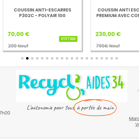
OUSSIN ANTI-ESCARRES
COUSSIN ANTI ESCARRE À 
P302C - POLYAIR 100
PREMIUM AVEC COMPRESS
00 €
230,00 €
SYSTAM
A
 Neuf
790€ Neuf

L'autonomie pour tous,
à portée de main
17h00
Mard
V