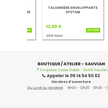
SCARRES
TALONNIÈRE ENVELOPPANTE
C
WINNCARE
SYSTAM
12,00 €
70,
Winncare
SYSTAM
26€ Neuf
200
BOUTIQUE / ATELIER - SAUVIAN
📍
3 impasse Casse Diable - 34410 Sauvian
📞 Appeler le 06 14 54 50 62
Horaires d'ouverture
Du Lundi au Vendredi
9h00 – 12h30
13h30 – 