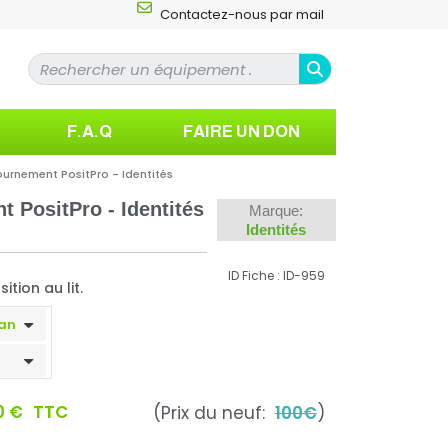
Contactez-nous par mail
F.A.Q
FAIRE UN DON
ournement PositPro - Identités
 PositPro - Identités
Marque:
Identités
ID Fiche : ID-959
tion au lit.
0 €
TTC
(Prix du neuf:
100€
)