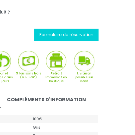
uit ?
Formulaire de réservation
ur et
3 fois sans frais
Retrait
Livraison
ge dans
(si ≥ 150€)
Immédiat en
possible sur
5 jours
boutique
devis
COMPLÉMENTS D'INFORMATION
100€
Gris