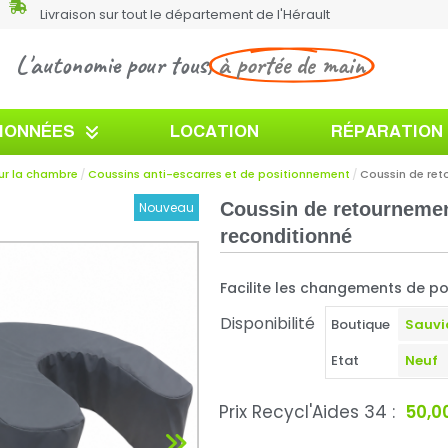
Livraison sur tout le département de l'Hérault
L'autonomie pour tous,
à portée de main
TIONNÉES
LOCATION
RÉPARATION
ur la chambre
Coussins anti-escarres et de positionnement
Coussin de ret
Coussin de retournement
Nouveau
reconditionné
Facilite les changements de posi
Disponibilité
Boutique
Etat
Prix Recycl'Aides 34 :
50,0