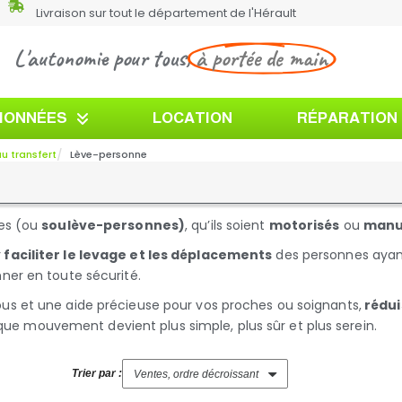
Livraison sur tout le département de l'Hérault
L'autonomie pour tous,
à portée de main
TIONNÉES
LOCATION
RÉPARATION
u transfert
Lève-personne
nes (ou
soulève-personnes)
, qu’ils soient
motorisés
ou
manu
r
faciliter le levage et les déplacements
des personnes ayant 
nner en toute sécurité.
vous et une aide précieuse pour vos proches ou soignants,
rédui
que mouvement devient plus simple, plus sûr et plus serein.
Trier par :