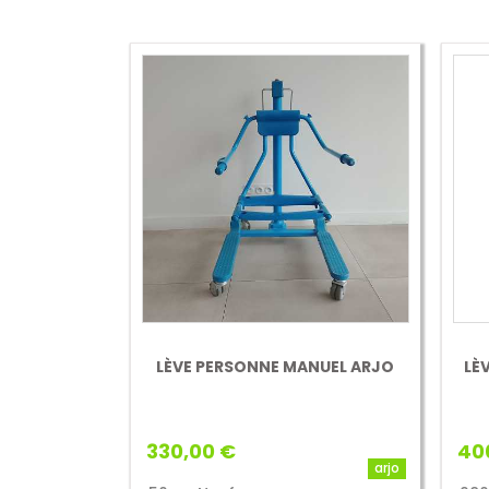
LÈVE PERSONNE MANUEL ARJO
LÈ
330,00 €
40
arjo