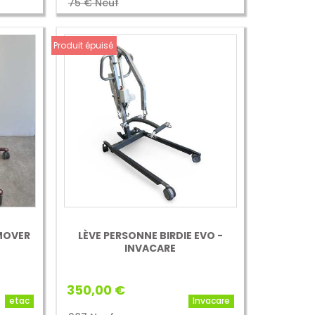
75 € Neuf
Produit épuisé
MOVER
LÈVE PERSONNE BIRDIE EVO -
INVACARE
350,00 €
etac
Invacare