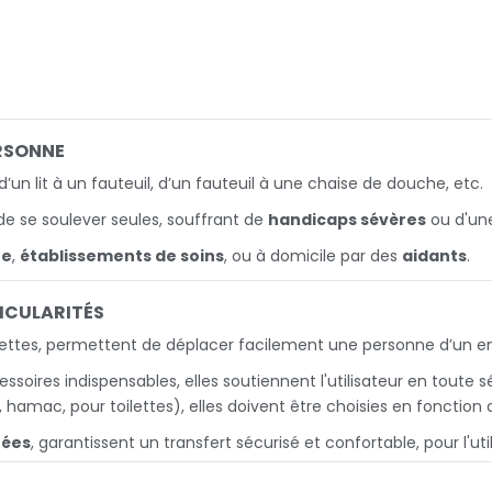
ERSONNE
’un lit à un fauteuil, d’un fauteuil à une chaise de douche, etc.
e se soulever seules, souffrant de
handicaps sévères
ou d'u
te
,
établissements de soins
, ou à domicile par des
aidants
.
TICULARITÉS
ulettes, permettent de déplacer facilement une personne d’un en
essoires indispensables, elles soutiennent l'utilisateur en toute s
, hamac, pour toilettes), elles doivent être choisies en fonction
tées
, garantissent un transfert sécurisé et confortable, pour l'u