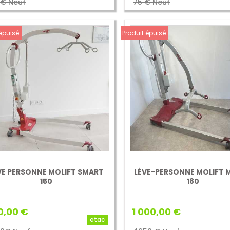
€ Neuf
75 € Neuf
 épuisé
Produit épuisé
VE PERSONNE MOLIFT SMART
LÈVE-PERSONNE MOLIFT 
150
180
0,00 €
1 000,00 €
etac