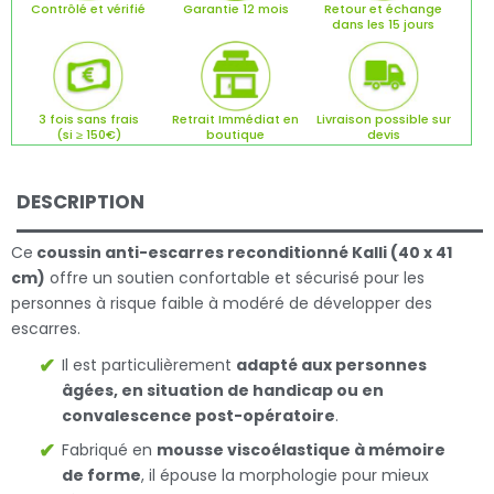
Contrôlé et vérifié
Garantie 12 mois
Retour et échange
dans les 15 jours
3 fois sans frais
Retrait Immédiat en
Livraison possible sur
(si ≥ 150€)
boutique
devis
DESCRIPTION
Ce
coussin anti-escarres reconditionné Kalli (40 x 41
cm)
offre un soutien confortable et sécurisé pour les
personnes à risque faible à modéré de développer des
escarres.
Il est particulièrement
adapté aux personnes
âgées, en situation de handicap ou en
convalescence post-opératoire
.
Fabriqué en
mousse viscoélastique à mémoire
de forme
, il épouse la morphologie pour mieux