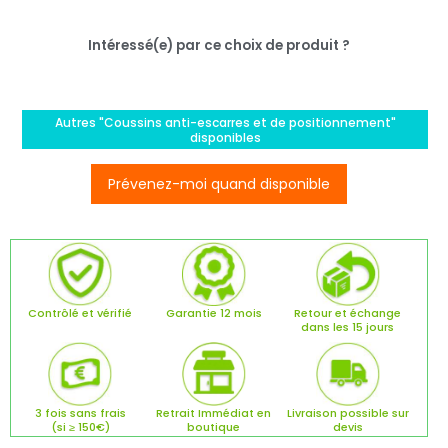
Intéressé(e) par ce choix de produit ?
Autres "Coussins anti-escarres et de positionnement"
disponibles
Prévenez-moi quand disponible
Contrôlé et vérifié
Garantie 12 mois
Retour et échange
dans les 15 jours
3 fois sans frais
Retrait Immédiat en
Livraison possible sur
(si ≥ 150€)
boutique
devis