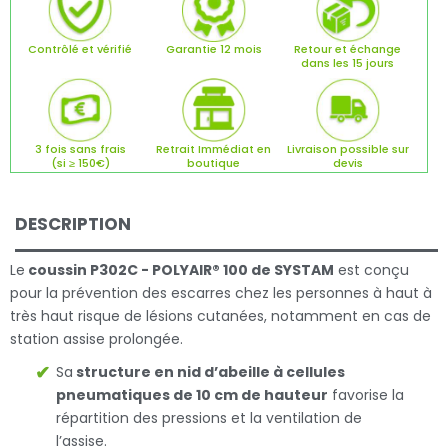
Contrôlé et vérifié
Garantie 12 mois
Retour et échange
dans les 15 jours
3 fois sans frais
Retrait Immédiat en
Livraison possible sur
(si ≥ 150€)
boutique
devis
DESCRIPTION
Le
coussin
P302C -
POLYAIR® 100 de SYSTAM
est conçu
pour la prévention des escarres chez les personnes à haut à
très haut risque de lésions cutanées, notamment en cas de
station assise prolongée.
Sa
structure en nid d’abeille à cellules
pneumatiques de 10 cm de hauteur
favorise la
répartition des pressions et la ventilation de
l’assise.