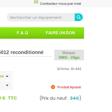
Contactez-nous par mail
F.A.Q
FAIRE UN DON
012 reconditionné
Marque:
HMS - Vilgo
ID Fiche : ID-642
Produit épuisé
0 €
TTC
(Prix du neuf:
34€
)