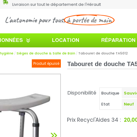
Livraison sur tout le département de l'Hérault
L'autonomie pour tous,
à portée de main
TIONNÉES
LOCATION
RÉPARATION
'hygiène
Sièges de douche & Salle de Bain
Tabouret de douche TA5012
Tabouret de douche TA5
Produit épuisé
Disponibilité
Boutique
Etat
Prix Recycl'Aides 34 :
20,0