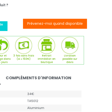
uit ?
Prévenez-moi quand disponible
de
ur et
3 fois sans frais
Retrait
Livraison
ge dans
(si ≥ 150€)
Immédiat en
possible sur
5 jours
boutique
devis
COMPLÉMENTS D'INFORMATION
34€
TA5012
Aluminium