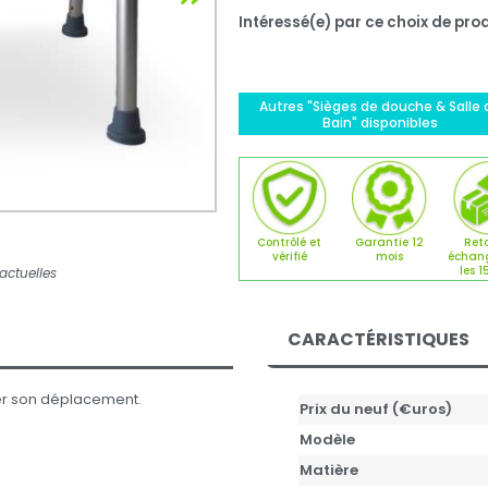
Intéressé(e) par ce choix de prod
Autres "Sièges de douche & Salle 
Bain" disponibles
Contrôlé et
Garantie 12
Reto
vérifié
mois
échan
les 1
actuelles
CARACTÉRISTIQUES
er son déplacement.
Prix du neuf (€uros)
Modèle
Matière