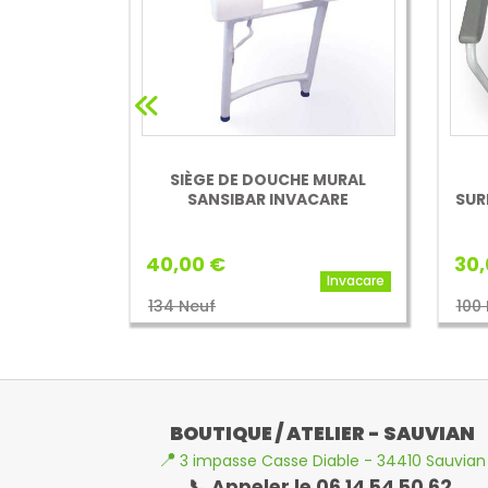
SIÈGE DE DOUCHE MURAL
SANSIBAR INVACARE
SUR
40,00 €
30,
Invacare
134 Neuf
100
BOUTIQUE / ATELIER - SAUVIAN
📍
3 impasse Casse Diable - 34410 Sauvian
📞 Appeler le 06 14 54 50 62