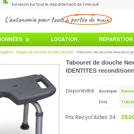
Livraison sur tout le département de l'Hérault
L'autonomie pour tous,
à portée de main
TIONNÉES
LOCATION
RÉPARATION
'hygiène
Sièges de douche & Salle de Bain
Tabouret de douche New Bora gri
Tabouret de douche New
IDENTITES recondition
Disponibilité
Boutique
Etat
Prix Recycl'Aides 34 :
25,0