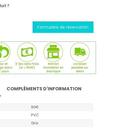
uit ?
Formulaire de réservation
ur et
3 fois sans frais
Retrait
Livraison
ge dans
(si ≥ 150€)
Immédiat en
possible sur
5 jours
boutique
devis
COMPLÉMENTS D'INFORMATION
60€
PVC
Gris