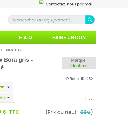
Contactez-nous par mail
F.A.Q
FAIRE UN DON
s - IDENTITES
 Bora gris -
Marque:
Identités
né
ID Fiche : ID-452
--
0 €
TTC
(Prix du neuf:
60€
)