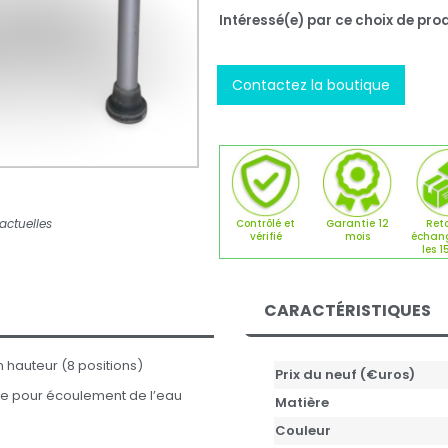
Intéressé(e) par ce choix de prod
Contactez la boutique
actuelles
Contrôlé et
Garantie 12
Reto
vérifié
mois
échan
les 1
CARACTÉRISTIQUES
 hauteur (8 positions)
Prix du neuf (€uros)
ée pour écoulement de l’eau
Matière
Couleur