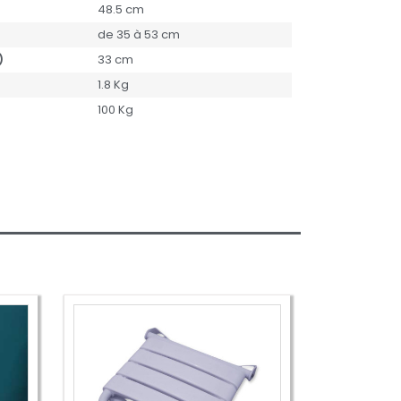
48.5 cm
de 35 à 53 cm
)
33 cm
1.8 Kg
100 Kg