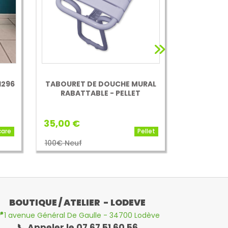
H296
TABOURET DE DOUCHE MURAL
CHAISE 
RABATTABLE - PELLET
OBANA
35,00 €
65,00 €
care
Pellet
100€ Neuf
200 € Neu
BOUTIQUE / ATELIER - LODEVE

1 avenue Général De Gaulle - 34700 Lodève
📞 Appeler le 07 67 51 60 56