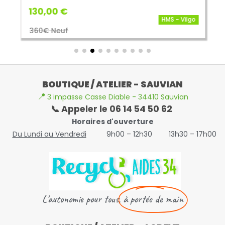
130,00 €
HMS - Vilgo
360€ Neuf
BOUTIQUE / ATELIER - SAUVIAN
📍
3 impasse Casse Diable - 34410 Sauvian
📞 Appeler le 06 14 54 50 62
Horaires d'ouverture
Du Lundi au Vendredi
9h00 – 12h30
13h30 – 17h00
L'autonomie pour tous,
à portée de main