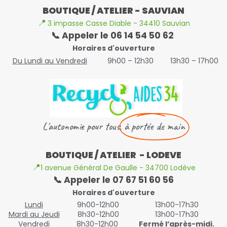
BOUTIQUE / ATELIER - SAUVIAN
📍
3 impasse Casse Diable - 34410 Sauvian
📞 Appeler le 06 14 54 50 62
Horaires d'ouverture
Du Lundi au Vendredi
9h00 – 12h30
13h30 – 17h00
L'autonomie pour tous,
à portée de main
BOUTIQUE / ATELIER - LODEVE
📍
1 avenue Général De Gaulle - 34700 Lodève
📞 Appeler le 07 67 51 60 56
Horaires d'ouverture
Lundi
9h00-12h00
13h00-17h30
Mardi au Jeudi
8h30-12h00
13h00-17h30
Vendredi
8h30-12h00
Fermé l’après-midi.