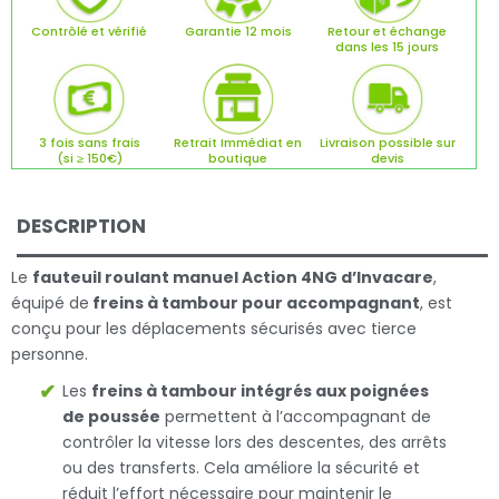
Contrôlé et vérifié
Garantie 12 mois
Retour et échange
dans les 15 jours
3 fois sans frais
Retrait Immédiat en
Livraison possible sur
(si ≥ 150€)
boutique
devis
DESCRIPTION
Le
fauteuil roulant manuel Action 4NG d’Invacare
,
équipé de
freins à tambour pour accompagnant
, est
conçu pour les déplacements sécurisés avec tierce
personne.
Les
freins à tambour intégrés aux poignées
de poussée
permettent à l’accompagnant de
contrôler la vitesse lors des descentes, des arrêts
ou des transferts. Cela améliore la sécurité et
réduit l’effort nécessaire pour maintenir le