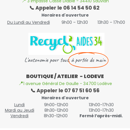
📍
3 impasse Casse Diable - 34410 Sauvian
📞 Appeler le 06 14 54 50 62
Horaires d'ouverture
Du Lundi au Vendredi
9h00 – 12h30
13h30 – 17h00
L'autonomie pour tous,
à portée de main
BOUTIQUE / ATELIER - LODEVE
📍
1 avenue Général De Gaulle - 34700 Lodève
📞 Appeler le 07 67 51 60 56
Horaires d'ouverture
Lundi
9h00-12h00
13h00-17h30
Mardi au Jeudi
8h30-12h00
13h00-17h30
Vendredi
8h30-12h00
Fermé l’après-midi.