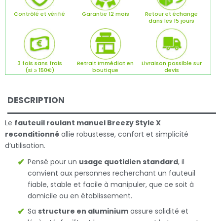
Contrôlé et vérifié
Garantie 12 mois
Retour et échange
dans les 15 jours
3 fois sans frais
Retrait Immédiat en
Livraison possible sur
(si ≥ 150€)
boutique
devis
DESCRIPTION
Le
fauteuil roulant manuel Breezy Style X
reconditionné
allie robustesse, confort et simplicité
d’utilisation.
Pensé pour un
usage quotidien standard
, il
convient aux personnes recherchant un fauteuil
fiable, stable et facile à manipuler, que ce soit à
domicile ou en établissement.
Sa
structure en aluminium
assure solidité et