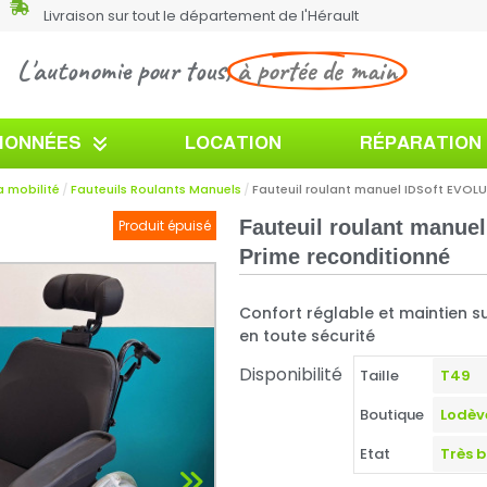
Livraison sur tout le département de l'Hérault
L'autonomie pour tous,
à portée de main
TIONNÉES
LOCATION
RÉPARATION
a mobilité
Fauteuils Roulants Manuels
Fauteuil roulant manuel IDSoft EVOL
Fauteuil roulant manuel
Produit épuisé
Prime reconditionné
Confort réglable et maintien s
en toute sécurité
Disponibilité
Taille
Boutique
Etat