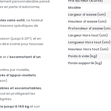
Prix du neuf (€uros)
autement personnalisable pensé
nnes en perte d’autonomie,
Modèle
Largeur d’assise (cm)
es sans outil
, ce fauteuil
Hauteur d’assise (cm)
 besoins spécifiques de
Profondeur d’assise (cm
Largeur Hors tout (cm)
naison (jusqu’à 20°), et en
Longueur Hors tout (cm)
 être incliné pour favoriser
Hauteur Hors tout (cm)
Poids à vide (kg)
r
et s
’escamotent d’un
Poids supporté (kg)
ntinu par molette,
pés d’appui-mollets
son).
ables et escamotables
,
tout en protégeant les
tégrées.
e jusqu’à 140 kg
et son