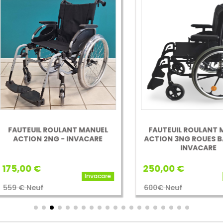
UTEUIL ROULANT MANUEL
FAUTEUIL ROULANT MANU
CTION 2NG - INVACARE
ACTION 3NG ROUES BÂTON
INVACARE
,00 €
250,00 €
Invacare
Inva
 € Neuf
600€ Neuf