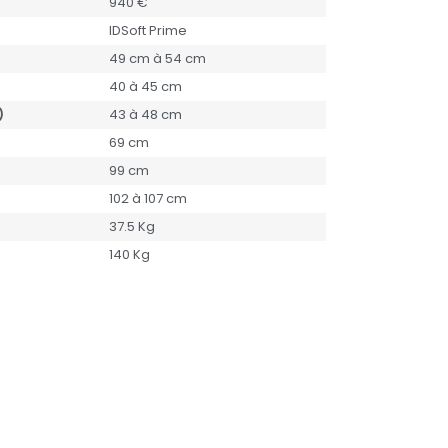
940 €
IDSoft Prime
49 cm à 54 cm
40 à 45 cm
)
43 à 48 cm
69 cm
99 cm
102 à 107 cm
37.5 Kg
140 Kg