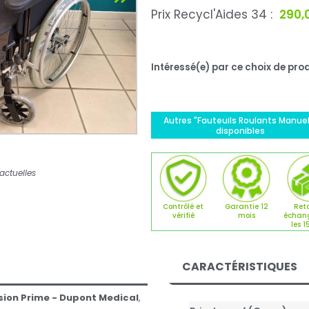
Prix Recycl'Aides 34 :
290,
Intéressé(e) par ce choix de prod
Autres "Fauteuils Roulants Manuel
disponibles
actuelles
Contrôlé et
Garantie 12
Reto
vérifié
mois
échan
les 1
CARACTÉRISTIQUES
rsion Prime - Dupont Medical
,