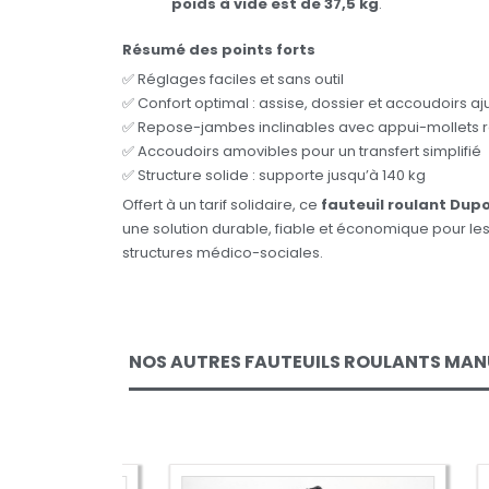
poids à vide est de 37,5 kg
.
Résumé des points forts
✅ Réglages faciles et sans outil
✅ Confort optimal : assise, dossier et accoudoirs aj
✅ Repose-jambes inclinables avec appui-mollets 
✅ Accoudoirs amovibles pour un transfert simplifié
✅ Structure solide : supporte jusqu’à 140 kg
Offert à un tarif solidaire, ce
fauteuil roulant Dup
une solution durable, fiable et économique pour le
structures médico-sociales.
NOS AUTRES FAUTEUILS ROULANTS MAN