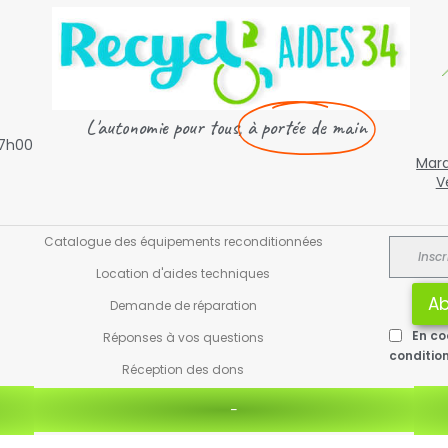

L'autonomie pour tous,
à portée de main
17h00
Mard
V
Catalogue des équipements reconditionnées
Location d'aides techniques
Ab
Demande de réparation
En co
Réponses à vos questions
conditio
Réception des dons
-