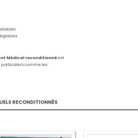
ustables
réglables
ont Médical reconditionné
est
s particuliers comme les
UELS RECONDITIONNÉS