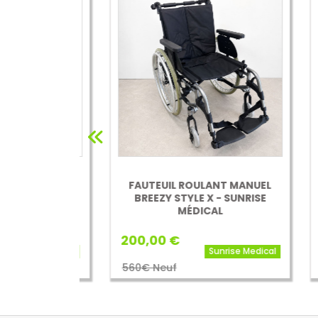
T MANUEL
FAUTEUIL ROULANT MANUEL
FA
NG
BREEZY STYLE X - SUNRISE
A
MÉDICAL
200,00 €
175
Invacare
Sunrise Medical
560€ Neuf
559