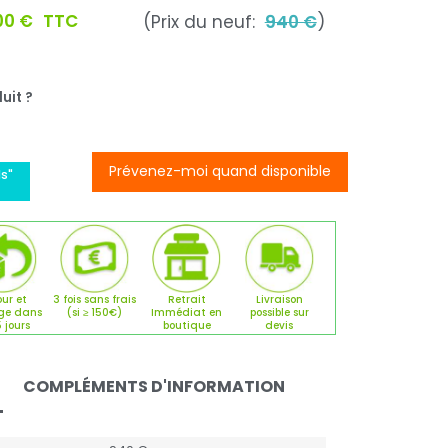
00 €
TTC
(Prix du neuf:
940 €
)
uit ?
Prévenez-moi quand disponible
s"
ur et
3 fois sans frais
Retrait
Livraison
ge dans
(si ≥ 150€)
Immédiat en
possible sur
5 jours
boutique
devis
COMPLÉMENTS D'INFORMATION