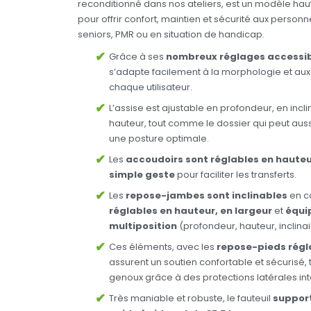
reconditionné dans nos ateliers, est un modèle h
pour offrir confort, maintien et sécurité aux perso
seniors, PMR ou en situation de handicap.
Grâce à ses
nombreux réglages accessibl
s’adapte facilement à la morphologie et aux
chaque utilisateur.
L’assise est ajustable en profondeur, en incli
hauteur, tout comme le dossier qui peut aussi
une posture optimale.
Les
accoudoirs sont réglables en hauteu
simple geste
pour faciliter les transferts.
Les
repose-jambes sont inclinables
en co
réglables en hauteur, en largeur
et
équi
multiposition
(profondeur, hauteur, inclinai
Ces éléments, avec les
repose-pieds régl
assurent un soutien confortable et sécurisé, 
genoux grâce à des protections latérales in
Très maniable et robuste, le fauteuil
support