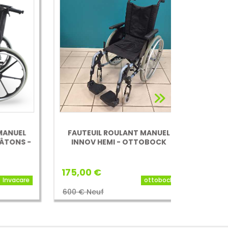
EL
FAUTEUIL ROULANT MANUEL
DEMI TABL
S -
INNOV HEMI - OTTOBOCK
ESCAM
175,00 €
35,00 €
care
ottobock
600 € Neuf
100 € Neuf