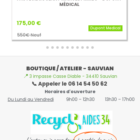
MÉDICAL
175,00 €
Dupont Medical
550€ Neuf
BOUTIQUE / ATELIER - SAUVIAN
📍
3 impasse Casse Diable - 34410 Sauvian
📞 Appeler le 06 14 54 50 62
Horaires d'ouverture
Du Lundi au Vendredi
9h00 – 12h30
13h30 – 17h00
L'autonomie pour tous,
à portée de main