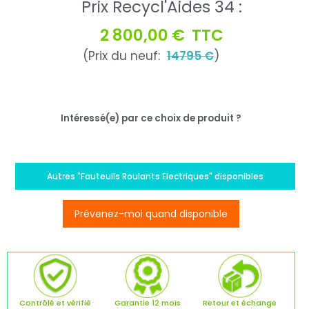
Prix Recycl'Aides 34 :
2 800,00 €
TTC
(Prix du neuf:
14795 €
)
Intéressé(e) par ce choix de produit ?
Autres "Fauteuils Roulants Electriques" disponibles
Prévenez-moi quand disponible
Contrôlé et vérifié
Garantie 12 mois
Retour et échange