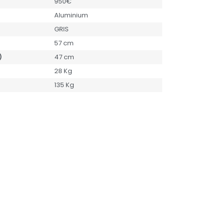
950€
Aluminium
GRIS
57 cm
)
47 cm
28 Kg
135 Kg