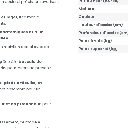
Prix du neuf (€uros)
 postural précis, en favorisant
Matière
Couleur
et léger
, il se manie
ts.
Hauteur d’assise (cm)
 anatomiques et d’un
Profondeur d’assise (cm
litée.
Poids à vide (kg)
n maintien dorsal avec de
Poids supporté (kg)
grâce à la
bascule de
rin
, permettant de prévenir
e-pieds articulés, et
cet ensemble pour un
ur et en profondeur
, pour
blissement, ce modèle