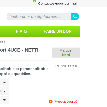
Contactez-nous par mail
F.A.Q
FAIRE UN DON
 NETTI
fort 4UCE - NETTI
Marque:
Netti
ID Fiche : ID-518
nclinable et personnalisable
té au quotidien.
Produit épuisé