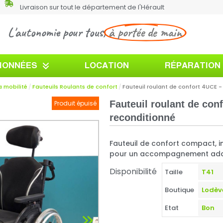
Livraison sur tout le département de l'Hérault
L'autonomie pour tous,
à portée de main
TIONNÉES
LOCATION
RÉPARATION
a mobilité
Fauteuils Roulants de confort
Fauteuil roulant de confort 4UCE -
Fauteuil roulant de con
Produit épuisé
reconditionné
Fauteuil de confort compact, i
pour un accompagnement adap
Disponibilité
Taille
Boutique
Etat