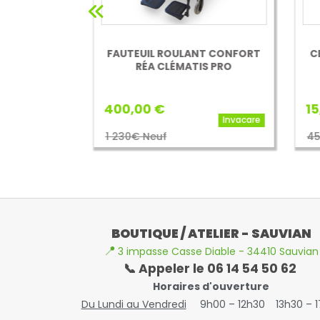
 CONFORT
FAUTEUIL ROULANT CONFORT
CE
IS
RÉA CLÉMATIS PRO
P
400,00 €
15,
Invacare
Invacare
1 230€ Neuf
45€
BOUTIQUE / ATELIER - SAUVIAN
📍
3 impasse Casse Diable - 34410 Sauvian
📞 Appeler le 06 14 54 50 62
Horaires d'ouverture
Du Lundi au Vendredi
9h00 – 12h30
13h30 – 