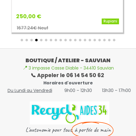
250,00 €
Rupiani
1677.24€ Neuf
BOUTIQUE / ATELIER - SAUVIAN
📍
3 impasse Casse Diable - 34410 Sauvian
📞 Appeler le 06 14 54 50 62
Horaires d'ouverture
Du Lundi au Vendredi
9h00 – 12h30
13h30 – 17h00
L'autonomie pour tous,
à portée de main