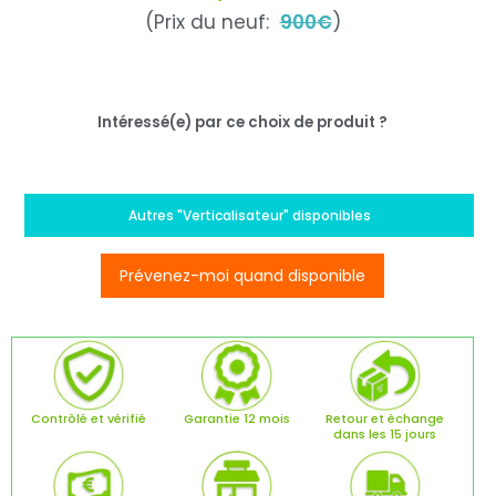
(Prix du neuf:
900€
)
Intéressé(e) par ce choix de produit ?
Autres "Verticalisateur" disponibles
Prévenez-moi quand disponible
Contrôlé et vérifié
Garantie 12 mois
Retour et échange
dans les 15 jours