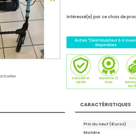
Intéressé(e) par ce choix de prod
Autres "Déambulateur à 4 roues
disponibles
actuelles
Contrôlé et
Garantie 12
Reto
vérifié
mois
échan
les 1
CARACTÉRISTIQUES
Prix du neuf (€uros)
Matière