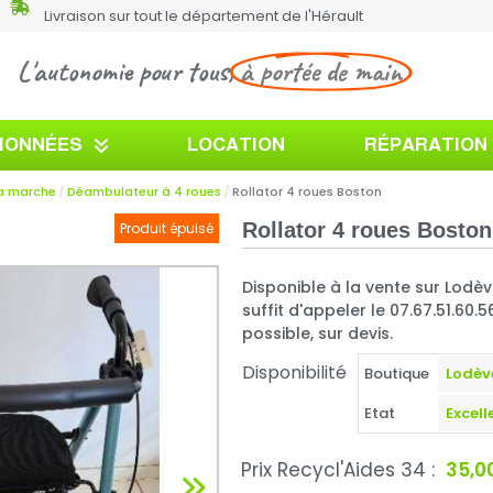
Livraison sur tout le département de l'Hérault
L'autonomie pour tous,
à portée de main
TIONNÉES
LOCATION
RÉPARATION
la marche
Déambulateur à 4 roues
Rollator 4 roues Boston
Rollator 4 roues Boston
Produit épuisé
Disponible à la vente sur Lodè
suffit d'appeler le 07.67.51.60.
possible, sur devis.
Disponibilité
Boutique
Etat
Prix Recycl'Aides 34 :
35,0