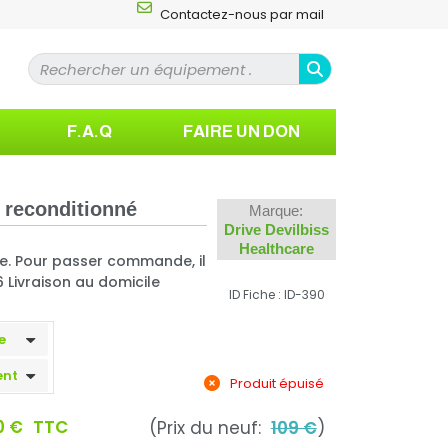
Contactez-nous par mail
F.A.Q
FAIRE UN DON
 reconditionné
Marque:
Drive Devilbiss
Healthcare
ve. Pour passer commande, il
56 Livraison au domicile
ID Fiche : ID-390
Produit épuisé
0 €
TTC
(Prix du neuf:
109 €
)