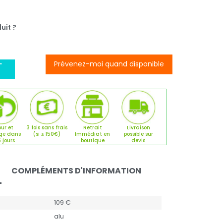
uit ?
Prévenez-moi quand disponible
"
ur et
3 fois sans frais
Retrait
Livraison
ge dans
(si ≥ 150€)
Immédiat en
possible sur
5 jours
boutique
devis
COMPLÉMENTS D'INFORMATION
109 €
alu