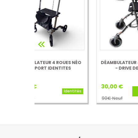
OUES NÉO
DÉAMBULATEUR 4 ROUES ROAD
D
TITES
- DRIVE DE VILBISS
30,00 €
25,
Drive Devilbiss
Identités
Healthcare
90€ Neuf
148