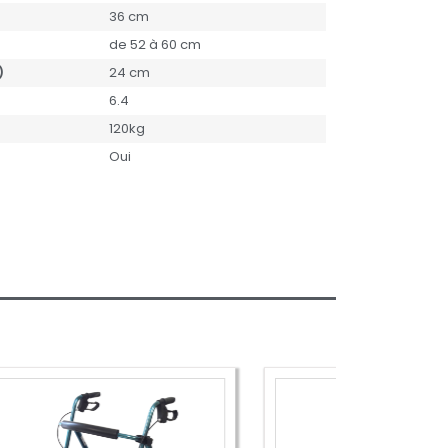
36 cm
de 52 à 60 cm
)
24 cm
6.4
120kg
Oui