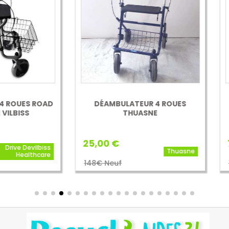
ÉAMBULATEUR 4 ROUES
DÉAMBULATEUR 4 ROUES 
THUASNE
FASHION IDENTITES
00 €
70,00 €
Thuasne
Ident
€ Neuf
150 Neuf