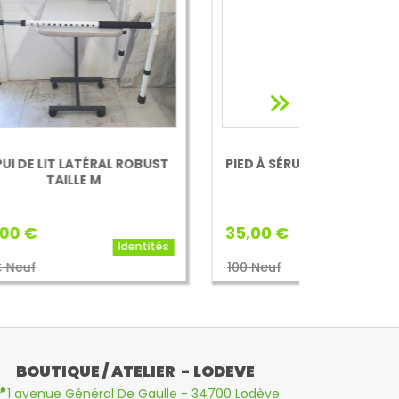
UST
PIED À SÉRUM 4 CROCHETS SUR
POIGNÉE 
ROUES
35,00 €
50,00 €
ités
Herdegen
100 Neuf
150 € Neuf
BOUTIQUE / ATELIER - LODEVE

1 avenue Général De Gaulle - 34700 Lodève