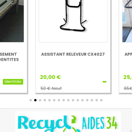
ISTANT RELEVEUR CX4027
APPUI DE LIT LATÉRAL ROB
TAILLE M
00 €
25,00 €
Ident
€ Neuf
65€ Neuf
