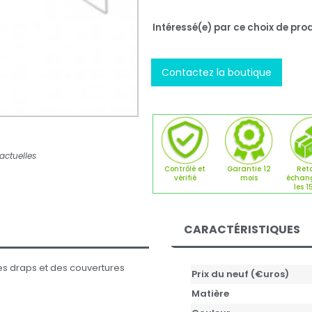
Intéressé(e) par ce choix de prod
Contactez la boutique
actuelles
Contrôlé et
Garantie 12
Reto
vérifié
mois
échan
les 1
CARACTÉRISTIQUES
es draps et des couvertures
Prix du neuf (€uros)
Matière