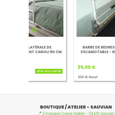
LE DE
BARRE DE REDRESSEMENT
ASS
OLI 90 CM
ESCAMOTABLE - IDENTITES
35,00 €
20,
er éco santé
Identités
100 € Neuf
50 
BOUTIQUE / ATELIER - SAUVIAN
📍
3 impasse Casse Diable - 34410 Sauvian