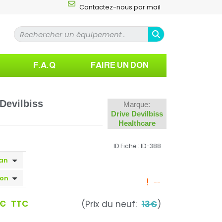
Contactez-nous par mail
F.A.Q
FAIRE UN DON
Devilbiss
Marque:
Drive Devilbiss
Healthcare
ID Fiche : ID-388
--
 €
TTC
(Prix du neuf:
13€
)