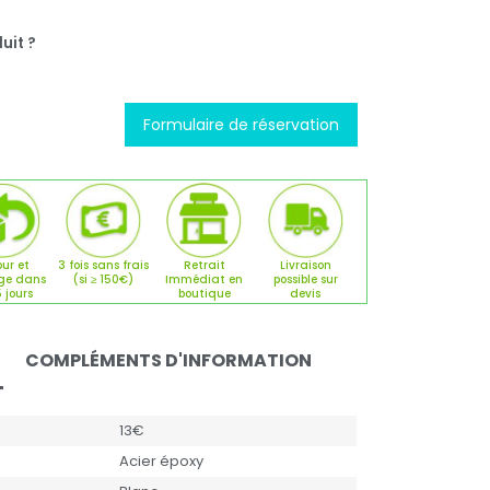
uit ?
Formulaire de réservation
ur et
3 fois sans frais
Retrait
Livraison
ge dans
(si ≥ 150€)
Immédiat en
possible sur
5 jours
boutique
devis
COMPLÉMENTS D'INFORMATION
13€
Acier époxy