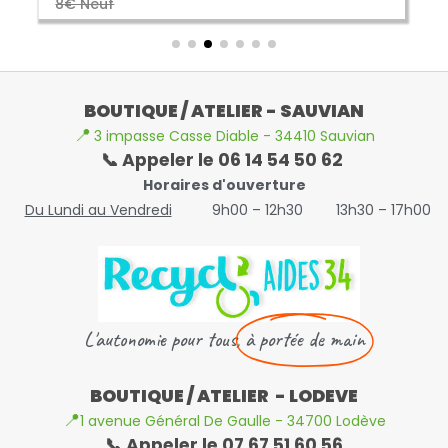
8€ Neuf
BOUTIQUE / ATELIER - SAUVIAN
📍
3 impasse Casse Diable - 34410 Sauvian
📞 Appeler le 06 14 54 50 62
Horaires d'ouverture
Du Lundi au Vendredi
9h00 – 12h30
13h30 – 17h00
L'autonomie pour tous,
à portée de main
BOUTIQUE / ATELIER - LODEVE
📍
1 avenue Général De Gaulle - 34700 Lodève
📞 Appeler le 07 67 51 60 56