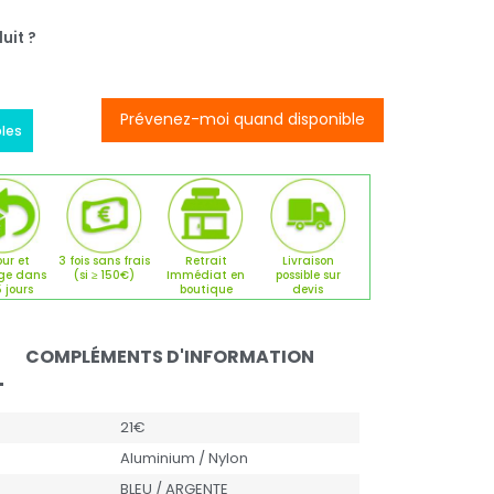
uit ?
Prévenez-moi quand disponible
bles
ur et
3 fois sans frais
Retrait
Livraison
ge dans
(si ≥ 150€)
Immédiat en
possible sur
5 jours
boutique
devis
COMPLÉMENTS D'INFORMATION
21€
Aluminium / Nylon
BLEU / ARGENTE