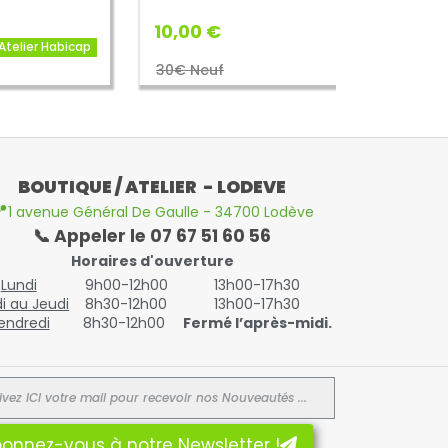
10,00 €
icap
30€ Neuf
BOUTIQUE / ATELIER - LODEVE

1 avenue Général De Gaulle - 34700 Lodève
📞 Appeler le 07 67 51 60 56
Horaires d'ouverture
Lundi
9h00-12h00
13h00-17h30
i au Jeudi
8h30-12h00
13h00-17h30
endredi
8h30-12h00
Fermé l’après-midi.
onnez-vous à notre Newsletter !