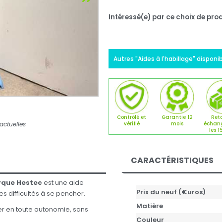
Intéressé(e) par ce choix de prod
Autres "Aides à l'habillage" disponi
Contrôlé et
Garantie 12
Reto
actuelles
vérifié
mois
échan
les 1
CARACTÉRISTIQUES
arque Hestec
est une aide
Prix du neuf (€uros)
s difficultés à se pencher.
Matière
er en toute autonomie, sans
Couleur