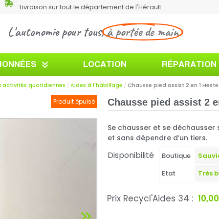
Livraison sur tout le département de l'Hérault
L'autonomie pour tous,
à portée de main
TIONNÉES
LOCATION
RÉPARATION
 activités quotidiennes
Aides à l'habillage
Chausse pied assist 2 en 1 Hest
Chausse pied assist 2 e
Produit épuisé
Se chausser et se déchausser s
et sans dépendre d’un tiers.
Disponibilité
Boutique
Etat
Prix Recycl'Aides 34 :
10,0