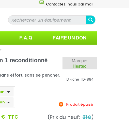
Contactez-nous par mail
F.A.Q
FAIRE UN DON
ec
n 1 reconditionné
Marque:
Hestec
ans effort, sans se pencher,
ID Fiche : ID-884
Produit épuisé
0 €
TTC
(Prix du neuf:
21€
)