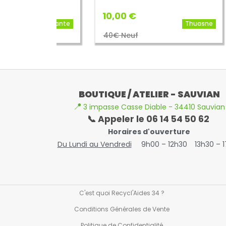
10,00 €
20,
Radiante
Thuasne
40€ Neuf
51€
BOUTIQUE / ATELIER - SAUVIAN
📍
3 impasse Casse Diable - 34410 Sauvian
📞 Appeler le 06 14 54 50 62
Horaires d'ouverture
Du Lundi au Vendredi
9h00 – 12h30
13h30 – 
C'est quoi Recycl'Aides 34 ?
Conditions Générales de Vente
Politique de Confidentialité