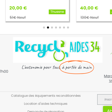
00 €
40,00 €
Thuasne
Atelier Hab
 Neuf
130€ Neuf

L'autonomie pour tous,
à portée de main
17h00
Mard
V
Catalogue des équipements reconditionnées
Location d'aides techniques
Ab
Demande de réparation