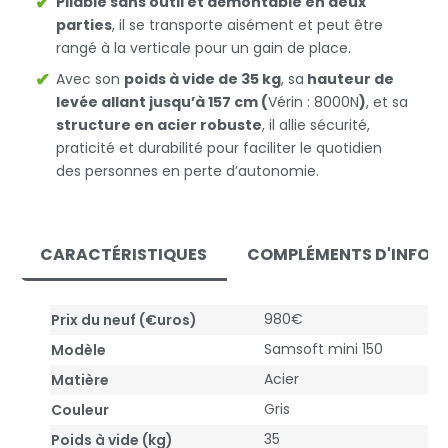
Pliable sans outil et démontable en deux
parties
, il se transporte aisément et peut être
rangé à la verticale pour un gain de place.
Avec son
poids à vide de 35 kg
, sa
hauteur de
levée allant jusqu’à 157 cm (
Vérin : 8000N
)
, et sa
structure en acier robuste
, il allie sécurité,
praticité et durabilité pour faciliter le quotidien
des personnes en perte d’autonomie.
CARACTÉRISTIQUES
COMPLÉMENTS D'INFOR
980€
Prix du neuf (€uros)
Samsoft mini 150
Modèle
Acier
Matière
Gris
Couleur
35
Poids à vide (kg)