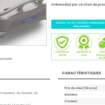
Intéressé(e) par ce choix de prod
Autres "Lit et matelas médicalisé
disponibles
Contrôlé et
Garantie 12
Reto
vérifié
mois
échan
les 1
actuelles
CARACTÉRISTIQUES
Prix du neuf (€uros)
 hauteur, du dossier, du
Matière
Couleur