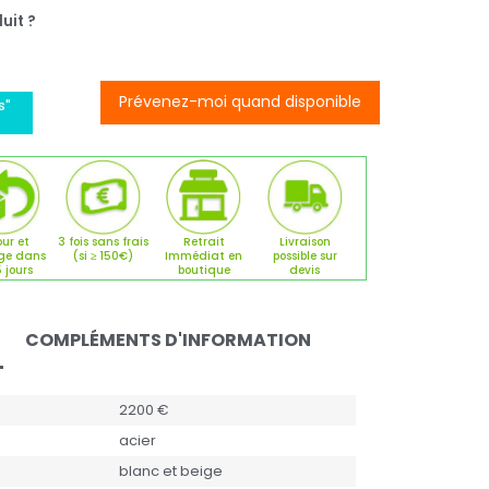
uit ?
Prévenez-moi quand disponible
s"
ur et
3 fois sans frais
Retrait
Livraison
ge dans
(si ≥ 150€)
Immédiat en
possible sur
5 jours
boutique
devis
COMPLÉMENTS D'INFORMATION
2200 €
acier
blanc et beige