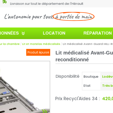
Livraison sur tout le département de l'Hérault
L'autonomie pour tous,
à portée de main
TIONNÉES
LOCATION
RÉPARATION
ur la chambre
Lit et matelas médicalisés
Lit médicalisé Avant-Guard HILL-
Lit médicalisé Avant-Gu
Produit épuisé
reconditionné
Disponibilité
Boutique
Etat
Prix Recycl'Aides 34 :
420,