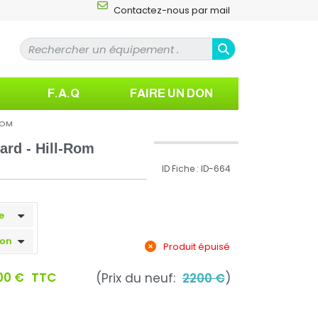
Contactez-nous par mail
F.A.Q
FAIRE UN DON
ROM
ard - Hill-Rom
ID Fiche : ID-664
Produit épuisé
00 €
TTC
(Prix du neuf:
2200 €
)