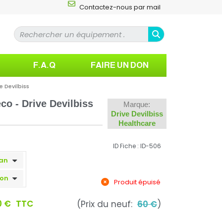
Contactez-nous par mail
F.A.Q
FAIRE UN DON
 Devilbiss
o - Drive Devilbiss
Marque:
Drive Devilbiss
Healthcare
ID Fiche : ID-506
Produit épuisé
0 €
TTC
(Prix du neuf:
60 €
)