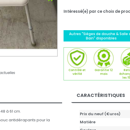
Intéressé(e) par ce choix de prod
Autres "Sièges de douche & Salle 
Bain" disponibles
Contrôlé et
Garantie 12
Reto
actuelles
vérifié
mois
échan
les 1
CARACTÉRISTIQUES
48 à 61 cm.
Prix du neuf (€uros)
houc antidérapants pour la
Matière