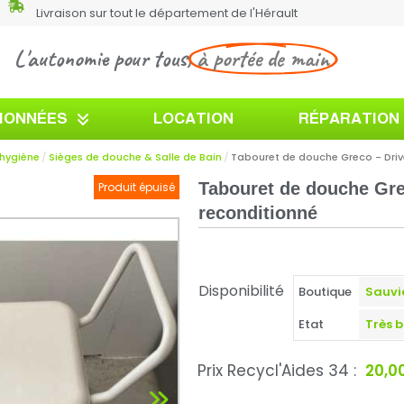
Livraison sur tout le département de l'Hérault
L'autonomie pour tous,
à portée de main
TIONNÉES
LOCATION
RÉPARATION
'hygiène
Sièges de douche & Salle de Bain
Tabouret de douche Greco - Drive
Tabouret de douche Grec
Produit épuisé
reconditionné
Disponibilité
Boutique
Etat
Prix Recycl'Aides 34 :
20,0