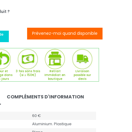
uit ?
Prévenez-moi quand disponible
de
ur et
3 fois sans frais
Retrait
Livraison
ge dans
(si ≥ 150€)
Immédiat en
possible sur
5 jours
boutique
devis
COMPLÉMENTS D'INFORMATION
60 €
Aluminium. Plastique