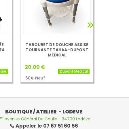
ÉE
TABOURET DE DOUCHE ASSISE
SIÈGE 
TA
TOURNANTE TAHAA -DUPONT
SANS
MÉDICAL
20,00 €
40,00 €
care
Dupont Medical
60€ Neuf
134 Neuf
BOUTIQUE / ATELIER - LODEVE

1 avenue Général De Gaulle - 34700 Lodève
📞 Appeler le 07 67 51 60 56