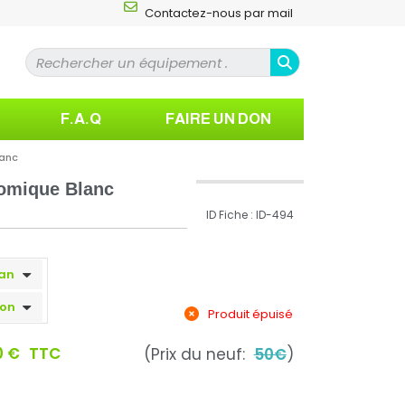
Contactez-nous par mail
F.A.Q
FAIRE UN DON
lanc
omique Blanc
ID Fiche : ID-494
Produit épuisé
0 €
TTC
(Prix du neuf:
50€
)