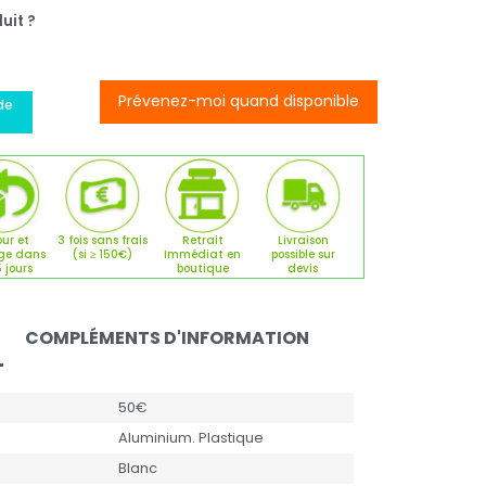
uit ?
Prévenez-moi quand disponible
de
ur et
3 fois sans frais
Retrait
Livraison
ge dans
(si ≥ 150€)
Immédiat en
possible sur
5 jours
boutique
devis
COMPLÉMENTS D'INFORMATION
50€
Aluminium. Plastique
Blanc