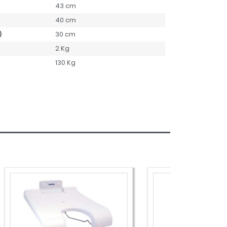
43 cm
40 cm
)
30 cm
2 Kg
130 Kg