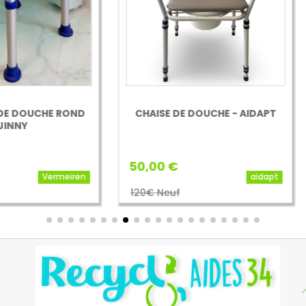
AISE DE DOUCHE - AIDAPT
SIÈGE DE DOUCHE MURA
SANSIBAR INVACARE
00 €
40,00 €
aidapt
Inva
€ Neuf
134 Neuf
