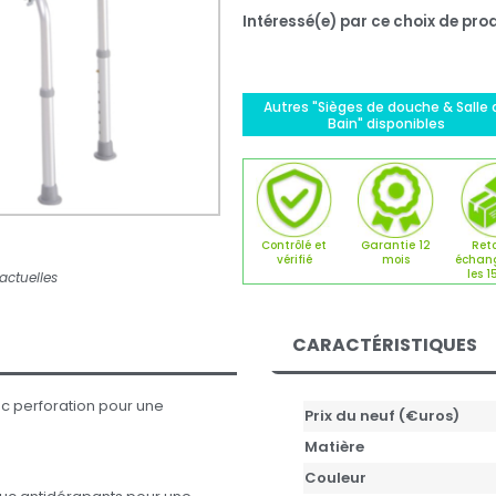
Intéressé(e) par ce choix de prod
Autres "Sièges de douche & Salle 
Bain" disponibles
Contrôlé et
Garantie 12
Reto
vérifié
mois
échan
les 1
actuelles
CARACTÉRISTIQUES
c perforation pour une
Prix du neuf (€uros)
Matière
Couleur