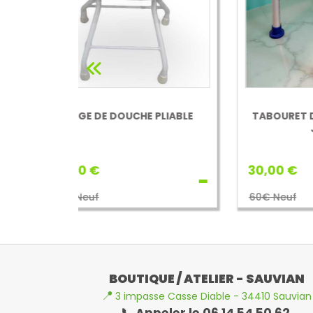
 PLIABLE
TABOURET DE DOUCHE ROND
CH
JINNY
30,00 €
50,
Vermeiren
60€ Neuf
120
BOUTIQUE / ATELIER - SAUVIAN
📍
3 impasse Casse Diable - 34410 Sauvian
📞 Appeler le 06 14 54 50 62