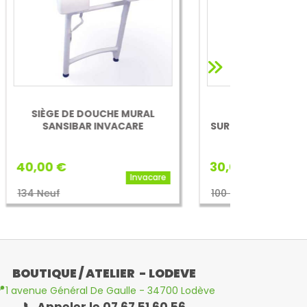
L
CHAISE, CADRE ET
CHAISE DE
SURÉLÉVATEUR DE TOILETTES -
STYXO
30,00 €
30,00 €
care
Invacare
100 Neuf
85 € Neuf
BOUTIQUE / ATELIER - LODEVE

1 avenue Général De Gaulle - 34700 Lodève
📞 Appeler le 07 67 51 60 56