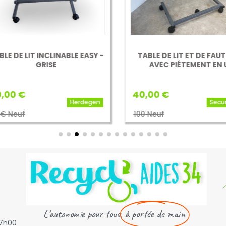
E DE LIT INCLINABLE EASY -
TABLE DE LIT ET DE FAUTE
GRISE
AVEC PIÉTEMENT EN U
00 €
40,00 €
Herdegen
Secur
 Neuf
100 Neuf

L'autonomie pour tous,
à portée de main
17h00