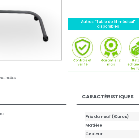
Autres "Table de lit médical"
disponibles
Contrôlé et
Garantie 12
Reto
vérifié
mois
échan
les 1
actuelles
CARACTÉRISTIQUES
au
Prix du neuf (€uros)
Matière
Couleur