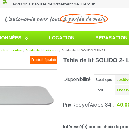
Livraison sur tout le département de l'Hérault
L'autonomie pour tous,
à portée de main
TIONNÉES
LOCATION
RÉPARATION
ur la chambre
Table de lit médical
Table de lit SOLIDO 2 LINET
Table de lit SOLIDO 2- 
Produit épuisé
Disponibilité
Boutique
Etat
Prix Recycl'Aides 34 :
40,0
Intéressé(e) par ce choix de prod