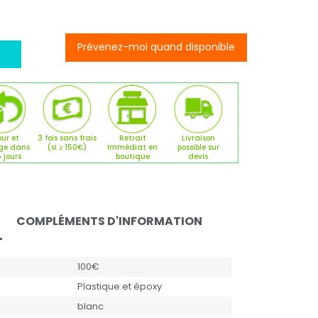
Prévenez-moi quand disponible
ur et
3 fois sans frais
Retrait
Livraison
ge dans
(si ≥ 150€)
Immédiat en
possible sur
5 jours
boutique
devis
COMPLÉMENTS D'INFORMATION
100€
Plastique et époxy
blanc