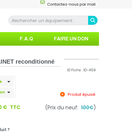
Contactez-nous par mail
F.A.Q
FAIRE UN DON
LINET reconditionné
ID Fiche : ID-459
Produit épuisé
0 €
TTC
(Prix du neuf:
100€
)
uit ?