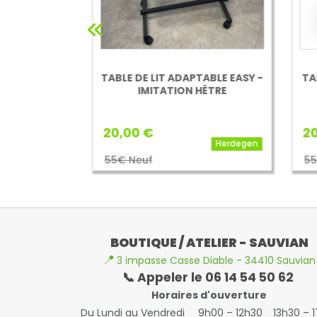
LINABLE
TABLE DE LIT ADAPTABLE EASY -
TABL
DEGEN
IMITATION HÊTRE
20,00 €
20,
Herdegen
Herdegen
55€ Neuf
55€
BOUTIQUE / ATELIER - SAUVIAN
📍
3 impasse Casse Diable - 34410 Sauvian
📞 Appeler le 06 14 54 50 62
Horaires d'ouverture
Du Lundi au Vendredi
9h00 – 12h30
13h30 – 