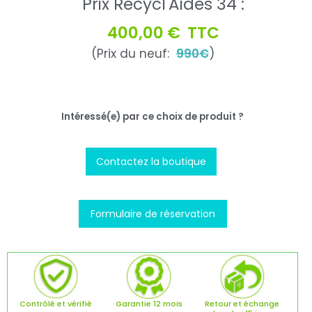
Prix Recycl'Aides 34 :
400,00 €
TTC
(Prix du neuf:
990€
)
Intéressé(e) par ce choix de produit ?
Contactez la boutique
Formulaire de réservation
Contrôlé et vérifié
Garantie 12 mois
Retour et échange