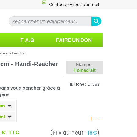
Contactez-nous par mail
F.A.Q
FAIRE UN DON
 Handi-Reacher
 cm - Handi-Reacher
Marque:
Homecraft
ID Fiche : ID-882
sans vous pencher grâce à
gère.
--
0 €
TTC
(Prix du neuf:
18€
)