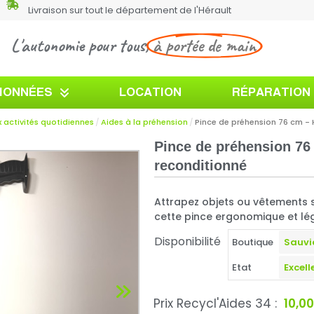
Livraison sur tout le département de l'Hérault
L'autonomie pour tous,
à portée de main
TIONNÉES
LOCATION
RÉPARATION
 activités quotidiennes
Aides à la préhension
Pince de préhension 76 cm -
Pince de préhension 76
reconditionné
Attrapez objets ou vêtements 
cette pince ergonomique et lé
Disponibilité
Boutique
Etat
Prix Recycl'Aides 34 :
10,0