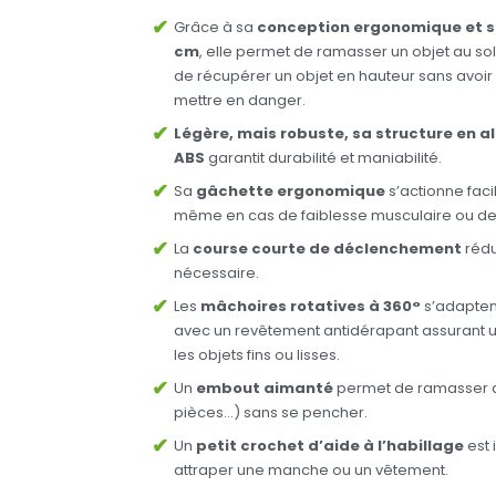
Grâce à sa
conception ergonomique et s
cm
, elle permet de ramasser un objet au sol
de récupérer un objet en hauteur sans avoir
mettre en danger.
Légère, mais robuste, sa structure en a
ABS
garantit durabilité et maniabilité.
Sa
gâchette ergonomique
s’actionne faci
même en cas de faiblesse musculaire ou de 
La
course courte de déclenchement
rédu
nécessaire.
Les
mâchoires rotatives à 360°
s’adaptent
avec un revêtement antidérapant assurant 
les objets fins ou lisses.
Un
embout aimanté
permet de ramasser de
pièces…) sans se pencher.
Un
petit crochet d’aide à l’habillage
est 
attraper une manche ou un vêtement.