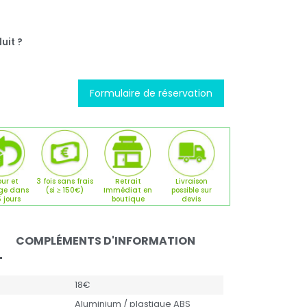
uit ?
Formulaire de réservation
ur et
3 fois sans frais
Retrait
Livraison
ge dans
(si ≥ 150€)
Immédiat en
possible sur
5 jours
boutique
devis
COMPLÉMENTS D'INFORMATION
18€
Aluminium / plastique ABS