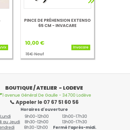
ENSO
PINCE DE PRÉHENSION DELTA
OUVRE BO
SPORT 67 CM -
O
HANDELSKONTOR
10,00 €
15,00 €
care
Delta-Sport
17€ Neuf
25 Neuf
BOUTIQUE / ATELIER - LODEVE

1 avenue Général De Gaulle - 34700 Lodève
📞 Appeler le 07 67 51 60 56
Horaires d'ouverture
Lundi
9h00-12h00
13h00-17h30
i au Jeudi
8h30-12h00
13h00-17h30
endredi
8h30-12h00
Fermé l’après-midi.