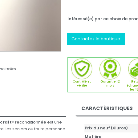
Intéressé(e) par ce choix de prod
Contactez la boutique
actuelles
Contrôlé et
Garantie 12
Reto
vérifié
mois
échan
les 1
CARACTÉRISTIQUES
craft®
reconditionnée est une
Prix du neuf (€uros)
te, les seniors ou toute personne
Matière