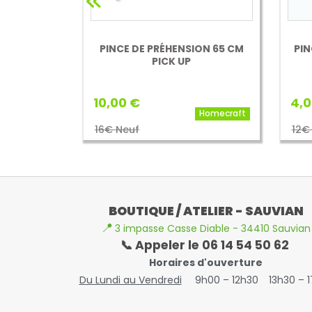
ION 65 CM
PINCE DE PRÉHENSION 61 CM -
HOMECRAFT
4,00 €
8,0
Homecraft
Homecraft
12€ Neuf
14€
BOUTIQUE / ATELIER - SAUVIAN
📍
3 impasse Casse Diable - 34410 Sauvian
📞 Appeler le 06 14 54 50 62
Horaires d'ouverture
Du Lundi au Vendredi
9h00 – 12h30
13h30 – 