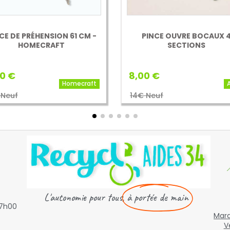
PINCE OUVRE BOCAUX 4
PINCE DE PRÉHENSION EXT
SECTIONS
65 CM - INVACARE
0 €
10,00 €
Arvix
Inva
 Neuf
16€ Neuf

L'autonomie pour tous,
à portée de main
17h00
Mard
V