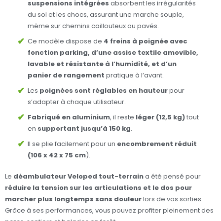
suspensions intégrées
absorbent les irrégularités
du sol et les chocs, assurant une marche souple,
même sur chemins caillouteux ou pavés.
Ce modèle dispose de
4 freins à poignée avec
fonction parking, d’une assise textile amovible,
lavable et résistante à l’humidité, et d’un
panier de rangement
pratique à l’avant.
Les
poignées sont réglables en hauteur
pour
s’adapter à chaque utilisateur.
Fabriqué en aluminium
, il reste
léger (12,5 kg)
tout
en
supportant jusqu’à 150 kg
.
Il se plie facilement pour un
encombrement réduit
(106 x 42 x 75 cm
).
Le
déambulateur Veloped tout-terrain
a été pensé pour
réduire la tension sur les articulations et le dos
pour
marcher plus longtemps sans douleur
lors de vos sorties.
Grâce à ses performances, vous pouvez profiter pleinement des