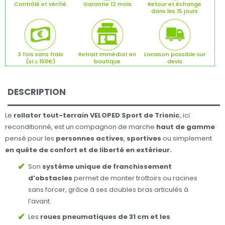
Contrôlé et vérifié
Garantie 12 mois
Retour et échange
dans les 15 jours
3 fois sans frais
Retrait Immédiat en
Livraison possible sur
(si ≥ 150€)
boutique
devis
DESCRIPTION
Le
rollator tout-terrain VELOPED Sport de Trionic
, ici
reconditionné, est un compagnon de marche
haut de gamme
pensé pour les
personnes actives
,
sportives
ou simplement
en quête de confort et de liberté en extérieur.
Son
système unique de franchissement
d’obstacles
permet de monter trottoirs ou racines
sans forcer, grâce à ses doubles bras articulés à
l’avant.
Les
roues pneumatiques de 31 cm et les