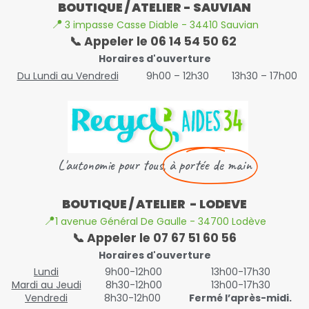
BOUTIQUE / ATELIER - SAUVIAN
📍
3 impasse Casse Diable - 34410 Sauvian
📞 Appeler le 06 14 54 50 62
Horaires d'ouverture
Du Lundi au Vendredi
9h00 – 12h30
13h30 – 17h00
L'autonomie pour tous,
à portée de main
BOUTIQUE / ATELIER - LODEVE
📍
1 avenue Général De Gaulle - 34700 Lodève
📞 Appeler le 07 67 51 60 56
Horaires d'ouverture
Lundi
9h00-12h00
13h00-17h30
Mardi au Jeudi
8h30-12h00
13h00-17h30
Vendredi
8h30-12h00
Fermé l’après-midi.