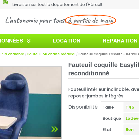
Livraison sur tout le département de l'Hérault
L'autonomie pour tous,
à portée de main
TIONNÉES
LOCATION
RÉPARATION
ur la chambre
Fauteuil ou chaise médical
Fauteuil coquille Easylift - BANS
Fauteuil coquille Easy
reconditionné
Fauteuil intérieur inclinable, a
repose-jambes intégrés
Disponibilité
Taille
Boutique
Etat