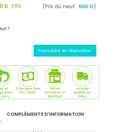
00 €
TTC
(Prix du neuf:
500 €
)
uit ?
Formulaire de réservation
ur et
3 fois sans frais
Retrait
Livraison
ge dans
(si ≥ 150€)
Immédiat en
possible sur
5 jours
boutique
devis
COMPLÉMENTS D'INFORMATION