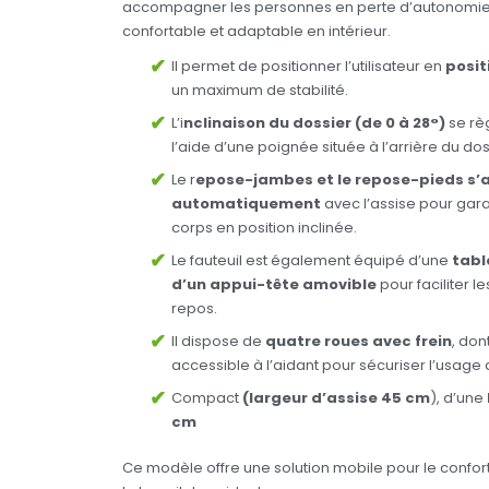
accompagner les personnes en perte d’autonomie n
confortable et adaptable en intérieur.
Il permet de positionner l’utilisateur en
posit
un maximum de stabilité.
L’i
nclinaison du dossier (de 0 à 28°)
se règ
l’aide d’une poignée située à l’arrière du dos
Le r
epose-jambes et le repose-pieds s’
automatiquement
avec l’assise pour gara
corps en position inclinée.
Le fauteuil est également équipé d’une
tabl
d’un appui-tête amovible
pour faciliter 
repos.
Il dispose de
quatre roues avec frein
, don
accessible à l’aidant pour sécuriser l’usage 
Compact
(largeur d’assise 45 cm
), d’une
cm
Ce modèle offre une solution mobile pour le confort 