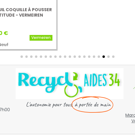

L'autonomie pour tous,
à portée de main
17h00
Mard
V