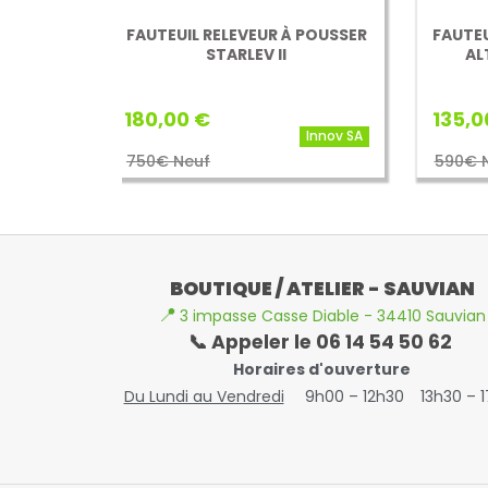
 À POUSSER
FAUTEUIL COQUILLE À POUSSER
I
ALTITUDE - VERMEIREN
135,00 €
Innov SA
Vermeiren
590€ Neuf
BOUTIQUE / ATELIER - SAUVIAN
📍
3 impasse Casse Diable - 34410 Sauvian
📞 Appeler le 06 14 54 50 62
Horaires d'ouverture
Du Lundi au Vendredi
9h00 – 12h30
13h30 – 