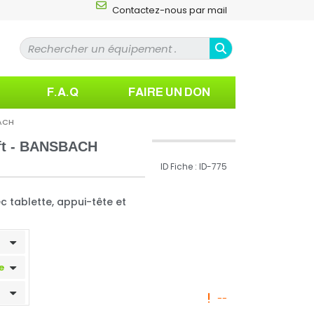
Contactez-nous par mail
F.A.Q
FAIRE UN DON
BACH
lift - BANSBACH
ID Fiche : ID-775
vec tablette, appui-tête et
--