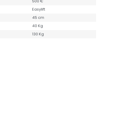
500 €
Easylift
45 cm
40 Kg
130 Kg