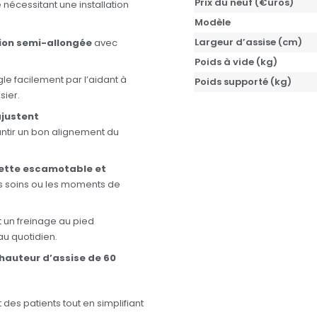
Prix du neuf (€uros)
écessitant une installation
Modèle
Largeur d’assise (cm)
ion semi-allongée
avec
Poids à vide (kg)
le facilement par l’aidant à
Poids supporté (kg)
sier.
ajustent
ntir un bon alignement du
ette escamotable et
les soins ou les moments de
t un freinage au pied
au quotidien.
hauteur d’assise de 60
des patients tout en simplifiant