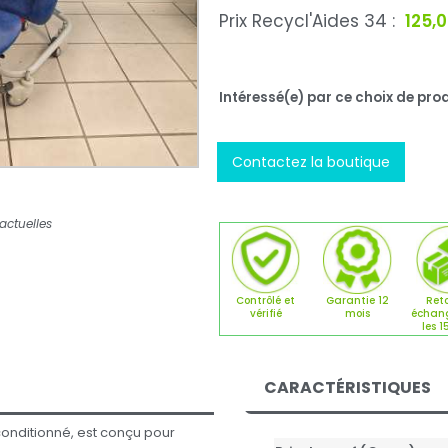
Prix Recycl'Aides 34 :
125,
Intéressé(e) par ce choix de prod
Contactez la boutique
actuelles
Contrôlé et
Garantie 12
Reto
vérifié
mois
échan
les 1
CARACTÉRISTIQUES
econditionné, est conçu pour