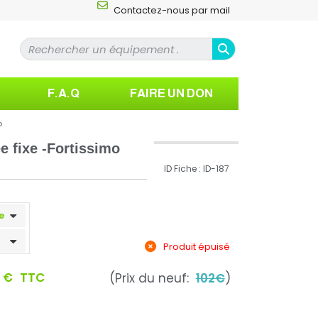
Contactez-nous par mail
F.A.Q
FAIRE UN DON
o
e fixe -Fortissimo
ID Fiche : ID-187
Produit épuisé
0 €
TTC
(Prix du neuf:
102€
)