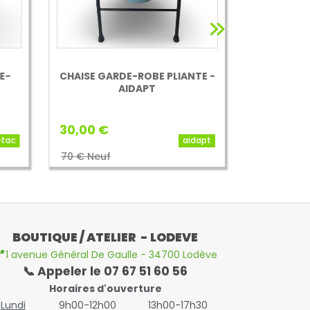
E-
CHAISE GARDE-ROBE PLIANTE -
CHAIS
AIDAPT
ROULETT
30,00 €
55,00 €
etac
aidapt
70 € Neuf
140€ Neuf
BOUTIQUE / ATELIER - LODEVE

1 avenue Général De Gaulle - 34700 Lodève
📞 Appeler le 07 67 51 60 56
Horaires d'ouverture
Lundi
9h00-12h00
13h00-17h30