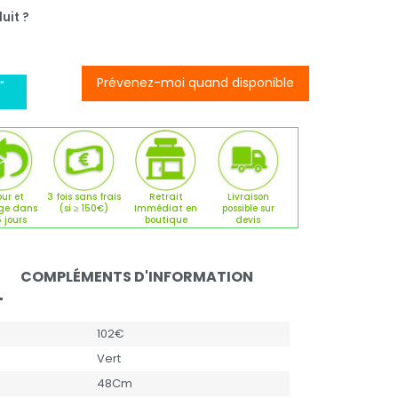
uit ?
Prévenez-moi quand disponible
"
ur et
3 fois sans frais
Retrait
Livraison
ge dans
(si ≥ 150€)
Immédiat en
possible sur
5 jours
boutique
devis
COMPLÉMENTS D'INFORMATION
102€
Vert
48Cm