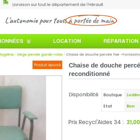
Livraison sur tout le département de l'Hérault
L'autonomie pour tous,
à portée de main
TIONNÉES
LOCATION
RÉPARATION
'hygiène
Siège percée garde-robe
Chaise de douche percée fixe -Fortissim
Chaise de douche percé
Produit épuisé
reconditionné
Disponibilité
Boutique
Etat
Prix Recycl'Aides 34 :
31,0