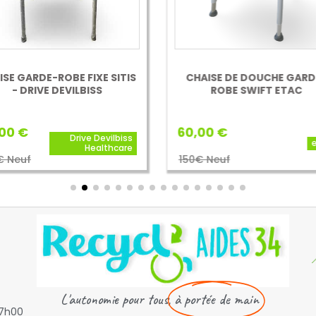
ISE GARDE-ROBE FIXE SITIS
CHAISE DE DOUCHE GARD
- DRIVE DEVILBISS
ROBE SWIFT ETAC
00 €
60,00 €
Drive Devilbiss
Healthcare
€ Neuf
150€ Neuf

L'autonomie pour tous,
à portée de main
17h00