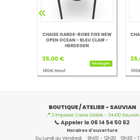
ROBE À
CHAISE GARDE-ROBE FIXE NEW
CHA
S-VILGO
OPEN OCEAN - BLEU CLAIR -
HERDEGEN
35,00 €
35,
HMS - Vilgo
Herdegen
180€ Neuf
100
BOUTIQUE / ATELIER - SAUVIAN
📍
3 impasse Casse Diable - 34410 Sauvian
📞 Appeler le 06 14 54 50 62
Horaires d'ouverture
Du Lundi au Vendredi
9h00 – 12h30
13h30 – 