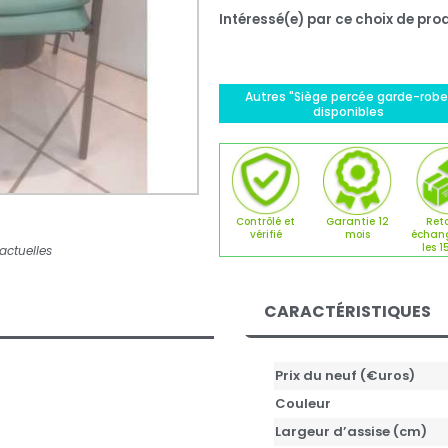
Intéressé(e) par ce choix de prod
Autres "Siège percée garde-robe
disponibles
Contrôlé et
Garantie 12
Reto
vérifié
mois
échan
les 1
actuelles
CARACTÉRISTIQUES
Prix du neuf (€uros)
Couleur
Largeur d’assise (cm)